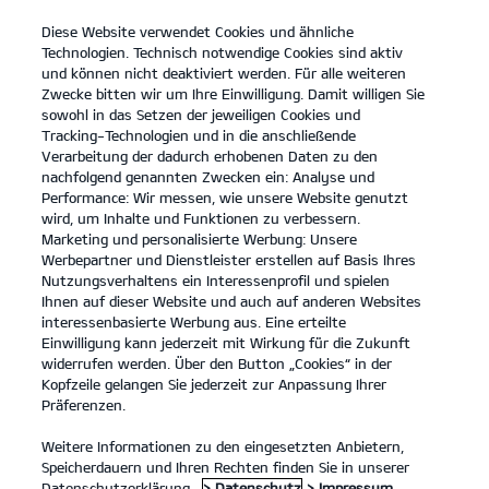
Diese Website verwendet Cookies und ähnliche
open
Technologien. Technisch notwendige Cookies sind aktiv
menu
und können nicht deaktiviert werden. Für alle weiteren
KONTAKT
Zwecke bitten wir um Ihre Einwilligung. Damit willigen Sie
sowohl in das Setzen der jeweiligen Cookies und
Tracking-Technologien und in die anschließende
AKTUELLER FAHRZEUGBESTAND
Verarbeitung der dadurch erhobenen Daten zu den
nachfolgend genannten Zwecken ein: Analyse und
Performance: Wir messen, wie unsere Website genutzt
wird, um Inhalte und Funktionen zu verbessern.
Marketing und personalisierte Werbung: Unsere
Werbepartner und Dienstleister erstellen auf Basis Ihres
Nutzungsverhaltens ein Interessenprofil und spielen
Ihnen auf dieser Website und auch auf anderen Websites
PBV Nutzfahrzeuge
interessenbasierte Werbung aus. Eine erteilte
Einwilligung kann jederzeit mit Wirkung für die Zukunft
widerrufen werden. Über den Button „Cookies“ in der
Modelle
Kopfzeile gelangen Sie jederzeit zur Anpassung Ihrer
Präferenzen.
Business
Weitere Informationen zu den eingesetzten Anbietern,
Speicherdauern und Ihren Rechten finden Sie in unserer
Datenschutzerklärung.
> Datenschutz
> Impressum